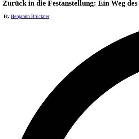
Zurück in die Festanstellung: Ein Weg des
Posted
By
Benjamin Brückner
by