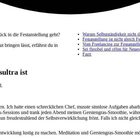
ück in die Festanstellung geht?
Warum Selbstständigkeit nicht d
Festanstellung ist nicht gleich F
Vom Freelancing zur Festanstel
 bringen lässt, erfährst du in
Sei flexibel und offen für Neues
Fazit
ultra ist
d.
en. Ich hatte einen schrecklichen Chef, musste sinnlose Aufgaben abar
tions-Sessions und trank jeden Abend meinen Gerstengras-Smoothie, wä
n freudestrahlend der Selbstverwirklichung frönt. Falls ich nicht gleich
sentwicklung lustig zu machen. Meditation und Gerstengras-Smoothie mö