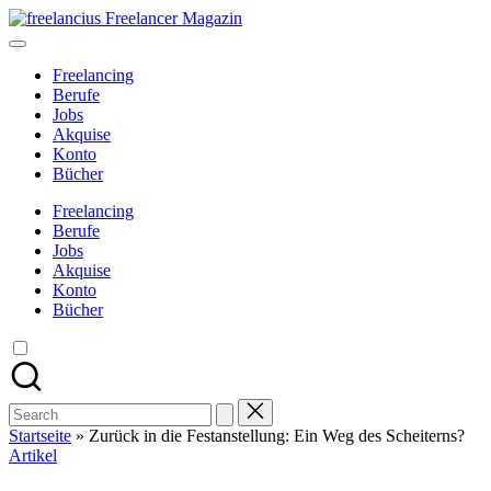
Skip
freelancius
to
Das
content
digitale
Freelancing
Wohnzimmer
Berufe
für
Jobs
Freelancer
Akquise
Konto
Bücher
Freelancing
Berufe
Jobs
Akquise
Konto
Bücher
Search
for:
Startseite
»
Zurück in die Festanstellung: Ein Weg des Scheiterns?
Posted
Artikel
in