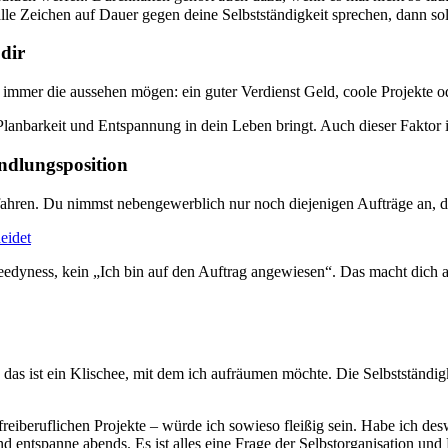
le Zeichen auf Dauer gegen deine Selbstständigkeit sprechen, dann so
dir
 immer die aussehen mögen: ein guter Verdienst Geld, coole Projekte o
lanbarkeit und Entspannung in dein Leben bringt. Auch dieser Faktor is
andlungsposition
ahren. Du nimmst nebengewerblich nur noch diejenigen Aufträge an, di
eidet
eedyness, kein „Ich bin auf den Auftrag angewiesen“. Das macht dich 
das ist ein Klischee, mit dem ich aufräumen möchte. Die Selbstständigk
 freiberuflichen Projekte – würde ich sowieso fleißig sein. Habe ich des
d entspanne abends. Es ist alles eine Frage der Selbstorganisation und 