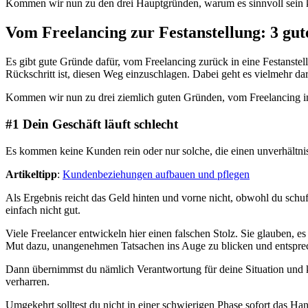
Kommen wir nun zu den drei Hauptgründen, warum es sinnvoll sein ka
Vom Freelancing zur Festanstellung: 3 gu
Es gibt gute Gründe dafür, vom Freelancing zurück in eine Festanstel
Rückschritt ist, diesen Weg einzuschlagen. Dabei geht es vielmehr da
Kommen wir nun zu drei ziemlich guten Gründen, vom Freelancing in
#1 Dein Geschäft läuft schlecht
Es kommen keine Kunden rein oder nur solche, die einen unverhält
Artikeltipp
:
Kundenbeziehungen aufbauen und pflegen
Als Ergebnis reicht das Geld hinten und vorne nicht, obwohl du schuf
einfach nicht gut.
Viele Freelancer entwickeln hier einen falschen Stolz. Sie glauben, e
Mut dazu, unangenehmen Tatsachen ins Auge zu blicken und entspre
Dann übernimmst du nämlich Verantwortung für deine Situation und küm
verharren.
Umgekehrt solltest du nicht in einer schwierigen Phase sofort das H