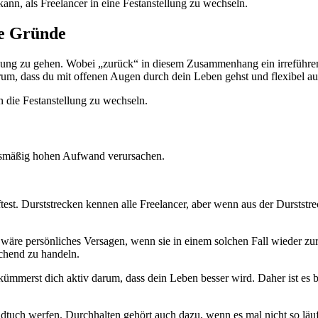
nn, als Freelancer in eine Festanstellung zu wechseln.
te Gründe
lung zu gehen. Wobei „zurück“ in diesem Zusammenhang ein irreführender
rum, dass du mit offenen Augen durch dein Leben gehst und flexibel auf
 die Festanstellung zu wechseln.
nismäßig hohen Aufwand verursachen.
test. Durststrecken kennen alle Freelancer, aber wenn aus der Durstst
s wäre persönliches Versagen, wenn sie in einem solchen Fall wieder zur
chend zu handeln.
merst dich aktiv darum, dass dein Leben besser wird. Daher ist es bess
andtuch werfen. Durchhalten gehört auch dazu, wenn es mal nicht so lä