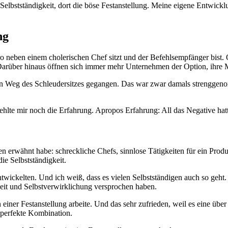
e Selbstständigkeit, dort die böse Festanstellung. Meine eigene Entwic
ng
o neben einem cholerischen Chef sitzt und der Befehlsempfänger bist. 
 Darüber hinaus öffnen sich immer mehr Unternehmen der Option, ihre M
 den Weg des Schleudersitzes gegangen. Das war zwar damals strenggeno
 fehlte mir noch die Erfahrung. Apropos Erfahrung: All das Negative ha
n erwähnt habe: schreckliche Chefs, sinnlose Tätigkeiten für ein Produk
ie Selbstständigkeit.
entwickelten. Und ich weiß, dass es vielen Selbstständigen auch so g
eit und Selbstverwirklichung versprochen haben.
in einer Festanstellung arbeite. Und das sehr zufrieden, weil es eine ü
 perfekte Kombination.