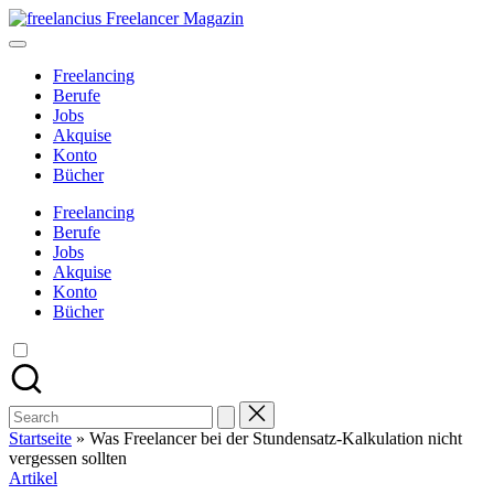
Skip
freelancius
to
Das
content
digitale
Freelancing
Wohnzimmer
Berufe
für
Jobs
Freelancer
Akquise
Konto
Bücher
Freelancing
Berufe
Jobs
Akquise
Konto
Bücher
Search
for:
Startseite
»
Was Freelancer bei der Stundensatz-Kalkulation nicht
vergessen sollten
Posted
Artikel