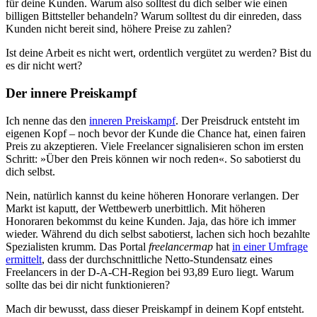
für deine Kunden. Warum also solltest du dich selber wie einen
billigen Bittsteller behandeln? Warum solltest du dir einreden, dass
Kunden nicht bereit sind, höhere Preise zu zahlen?
Ist deine Arbeit es nicht wert, ordentlich vergütet zu werden? Bist du
es dir nicht wert?
Der innere Preiskampf
Ich nenne das den
inneren Preiskampf
. Der Preisdruck entsteht im
eigenen Kopf – noch bevor der Kunde die Chance hat, einen fairen
Preis zu akzeptieren. Viele Freelancer signalisieren schon im ersten
Schritt: »Über den Preis können wir noch reden«. So sabotierst du
dich selbst.
Nein, natürlich kannst du keine höheren Honorare verlangen. Der
Markt ist kaputt, der Wettbewerb unerbittlich. Mit höheren
Honoraren bekommst du keine Kunden. Jaja, das höre ich immer
wieder. Während du dich selbst sabotierst, lachen sich hoch bezahlte
Spezialisten krumm. Das Portal
freelancermap
hat
in einer Umfrage
ermittelt
, dass der durchschnittliche Netto-Stundensatz eines
Freelancers in der D-A-CH-Region bei 93,89 Euro liegt. Warum
sollte das bei dir nicht funktionieren?
Mach dir bewusst, dass dieser Preiskampf in deinem Kopf entsteht.