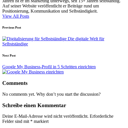
Jahren ist er im Marketing unterwegs, seit 15+ Jahren selbständig.
Auf seiner Website veröffentlicht er Beiträge rund um
Positionierung, Kommunikation und Selbständigkeit.
View All Posts
Post
Previous Post
navigation
Die digitale Welt für
Selbstständige
Next Post
Google My Business-Profil in 5 Schritten einrichten
Comments
No comments yet. Why don’t you start the discussion?
Schreibe einen Kommentar
Deine E-Mail-Adresse wird nicht veröffentlicht.
Erforderliche
Felder sind mit
*
markiert