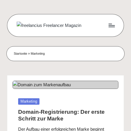
Skip
to
content
f
Das
digitale
r
Wohnzimmer
e
Startseite
»
Marketing
für
e
Freelancer
l
a
n
Posted
Marketing
c
in
Domain-Registrierung: Der erste
i
Schritt zur Marke
u
Der Aufbau einer erfolgreichen Marke beginnt