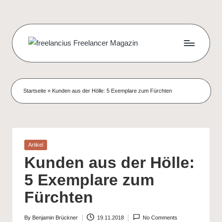
Skip
to
content
f
Das
digitale
r
Wohnzimmer
e
Startseite
»
Kunden aus der Hölle: 5 Exemplare zum Fürchten
für
e
Freelancer
l
a
Posted
Artikel
in
n
Kunden aus der Hölle:
c
5 Exemplare zum
i
Fürchten
u
By
Benjamin Brückner
19.11.2018
No Comments
Posted