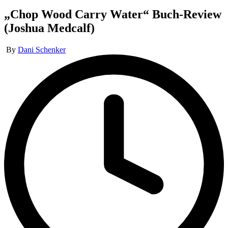
in
„Chop Wood Carry Water“ Buch-Review
(Joshua Medcalf)
Posted
By
Dani Schenker
by