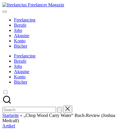
Skip
freelancius
to
Das
content
digitale
Freelancing
Wohnzimmer
Berufe
für
Jobs
Freelancer
Akquise
Konto
Bücher
Freelancing
Berufe
Jobs
Akquise
Konto
Bücher
Search
for:
Startseite
»
„Chop Wood Carry Water“ Buch-Review (Joshua
Medcalf)
Posted
Artikel