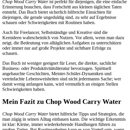
Chop Wood Carry Water
ist perfekt für diejenigen, die eine einfache
Erinnerung brauchen, dass Fortschritt aus kleinen täglichen Taten
entsteht. Das Buch bietet sicherlich hilfreiche Einsichten für
diejenigen, die gerade ungeduldig sind, zu sehr auf Ergebnisse
schauen oder Schwierigkeiten mit Routinen haben.
Auch für Freelancer, Selbstständige und Kreative sind die
Kernideen wahrscheinlich von Nutzen. Vor allem, wenn man dazu
neigt, die Bedeutung von alltäglichen Aufgaben zu unterschätzen
oder immer nur auf große Projekte und sichtbare Erfolge zu
schauen.
Das Buch ist weniger geeignet für Leser, die direkte, sachliche
Business- oder Produktivitätsliteratur bevorzugen. Spirituell
angehauchte Geschichten, Meister-Schüler-Dynamiken und
vereinfachte Lebensweisheiten sind nicht jedermanns Sache; wer
damit wenig anfangen kann, wird vermutlich an einigen Stellen
Schwierigkeiten haben.
Mein Fazit zu Chop Wood Carry Water
Chop Wood Carry Water
bietet hilfreiche Tipps und Strategien, die
man zügig in seinen Alltag einbauen kann. Die wichtige Erkenntnis
ist klar: Kleine, immer wiederkehrende Handlungen führen zu
großen Zielen. Bei Routinearbeiten kann es von Vorteil sein, wenn