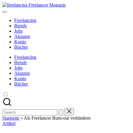
Skip
freelancius
to
Das
content
digitale
Freelancing
Wohnzimmer
Berufe
für
Jobs
Freelancer
Akquise
Konto
Bücher
Freelancing
Berufe
Jobs
Akquise
Konto
Bücher
Search
for:
Startseite
»
Als Freelancer Burn-out verhindern
Posted
Artikel
in