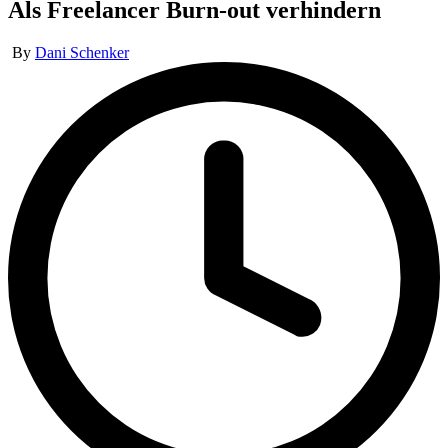
Als Freelancer Burn-out verhindern
Posted
By
Dani Schenker
by