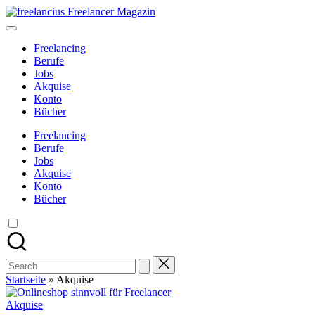
Skip
freelancius
to
Das
content
digitale
Freelancing
Wohnzimmer
Berufe
für
Jobs
Freelancer
Akquise
Konto
Bücher
Freelancing
Berufe
Jobs
Akquise
Konto
Bücher
Search
for:
Startseite
»
Akquise
Posted
Akquise