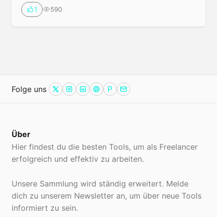
Dadurch kannst du direkt über Twitter Leser
590
1
gewinnen, ohne diese über einen Link auf deine Seite
zu bringen.
Vorschlagen
Folge uns
Twitter
Instagram
LinkedIn
Pinterest
ProductHunt
Email
Über
Hier findest du die besten Tools, um als Freelancer
erfolgreich und effektiv zu arbeiten.
Unsere Sammlung wird ständig erweitert. Melde
dich zu unserem Newsletter an, um über neue Tools
informiert zu sein.