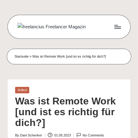
Skip
to
content
f
Das
digitale
r
Wohnzimmer
e
Startseite
»
Was ist Remote Work [und ist es richtig für dich?]
für
e
Freelancer
l
a
Posted
Artikel
in
n
Was ist Remote Work
c
[und ist es richtig für
i
dich?]
u
By
Dani Schenker
01.05.2023
No Comments
Posted