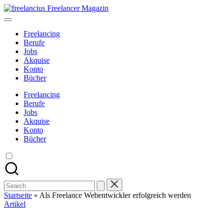
Skip
freelancius
to
Das
content
digitale
Freelancing
Wohnzimmer
Berufe
für
Jobs
Freelancer
Akquise
Konto
Bücher
Freelancing
Berufe
Jobs
Akquise
Konto
Bücher
Search
for:
Startseite
»
Als Freelance Webentwickler erfolgreich werden
Posted
Artikel
in