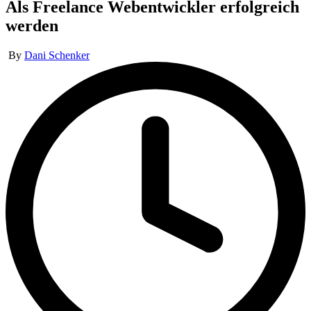
Als Freelance Webentwickler erfolgreich
werden
Posted
By
Dani Schenker
by